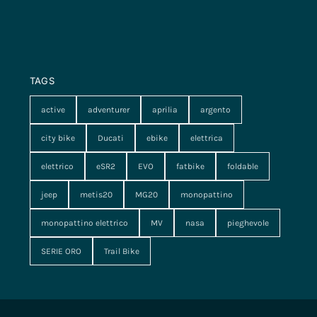
TAGS
active
adventurer
aprilia
argento
city bike
Ducati
ebike
elettrica
elettrico
eSR2
EVO
fatbike
foldable
jeep
metis20
MG20
monopattino
monopattino elettrico
MV
nasa
pieghevole
SERIE ORO
Trail Bike