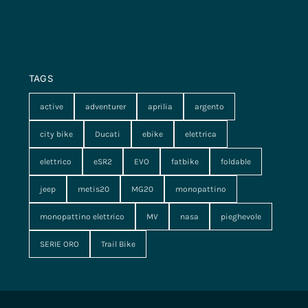
TAGS
active
adventurer
aprilia
argento
city bike
Ducati
ebike
elettrica
elettrico
eSR2
EVO
fatbike
foldable
jeep
metis20
MG20
monopattino
monopattino elettrico
MV
nasa
pieghevole
SERIE ORO
Trail Bike