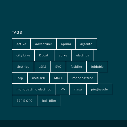
TAGS
active
adventurer
aprilia
argento
city bike
Ducati
ebike
elettrica
elettrico
eSR2
EVO
fatbike
foldable
jeep
metis20
MG20
monopattino
monopattino elettrico
MV
nasa
pieghevole
SERIE ORO
Trail Bike