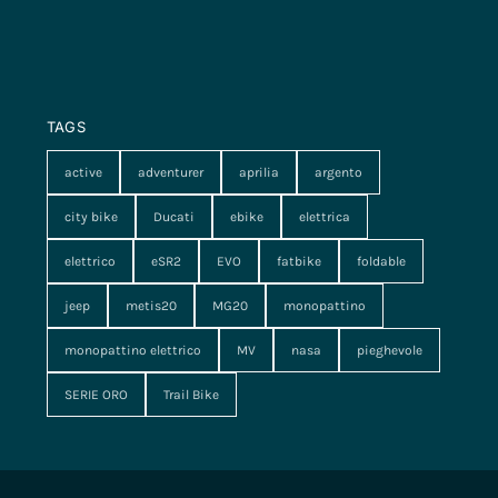
TAGS
active
adventurer
aprilia
argento
city bike
Ducati
ebike
elettrica
elettrico
eSR2
EVO
fatbike
foldable
jeep
metis20
MG20
monopattino
monopattino elettrico
MV
nasa
pieghevole
SERIE ORO
Trail Bike