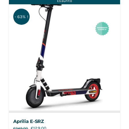
Esaurito
Contatti
- 63% !
Aprilia E-SRZ
€
129,00
€
349,00