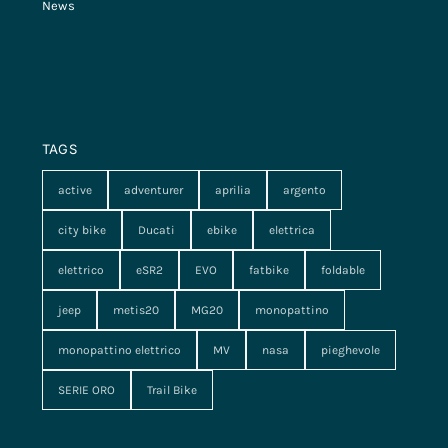
News
TAGS
active
adventurer
aprilia
argento
city bike
Ducati
ebike
elettrica
elettrico
eSR2
EVO
fatbike
foldable
jeep
metis20
MG20
monopattino
monopattino elettrico
MV
nasa
pieghevole
SERIE ORO
Trail Bike