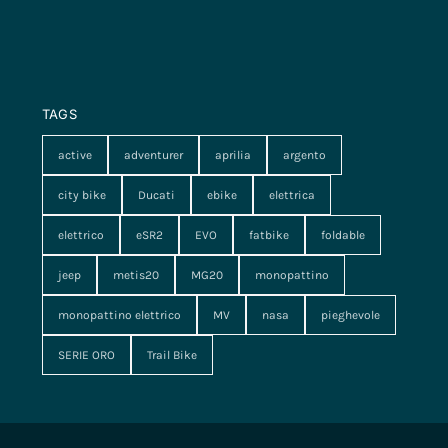
TAGS
active
adventurer
aprilia
argento
city bike
Ducati
ebike
elettrica
elettrico
eSR2
EVO
fatbike
foldable
jeep
metis20
MG20
monopattino
monopattino elettrico
MV
nasa
pieghevole
SERIE ORO
Trail Bike