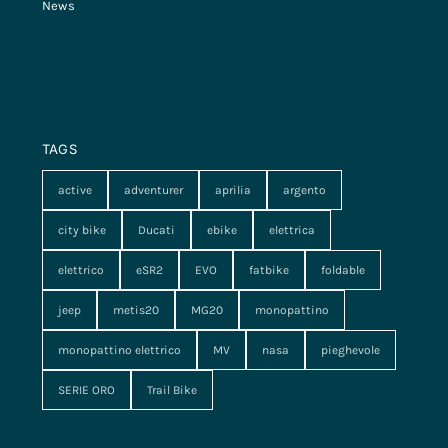
News
TAGS
active
adventurer
aprilia
argento
city bike
Ducati
ebike
elettrica
elettrico
eSR2
EVO
fatbike
foldable
jeep
metis20
MG20
monopattino
monopattino elettrico
MV
nasa
pieghevole
SERIE ORO
Trail Bike