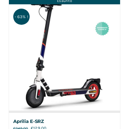
Esaurito
Contatti
- 63% !
Aprilia E-SRZ
€
129,00
€
349,00