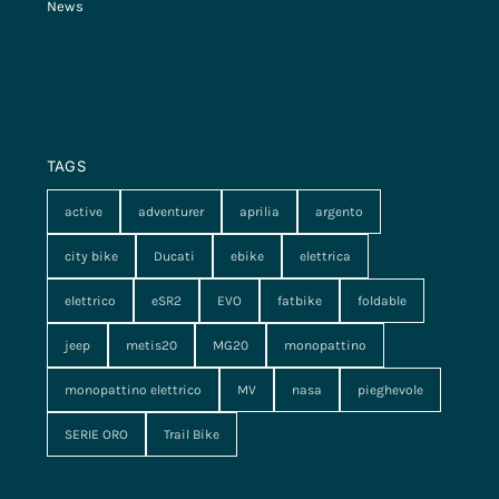
News
TAGS
active
adventurer
aprilia
argento
city bike
Ducati
ebike
elettrica
elettrico
eSR2
EVO
fatbike
foldable
jeep
metis20
MG20
monopattino
monopattino elettrico
MV
nasa
pieghevole
SERIE ORO
Trail Bike