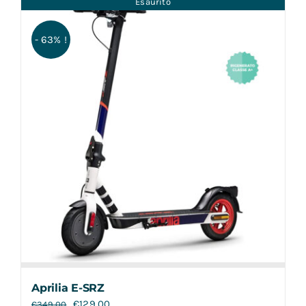
Esaurito
Contatti
- 63% !
Aprilia E-SRZ
€
129,00
€
349,00