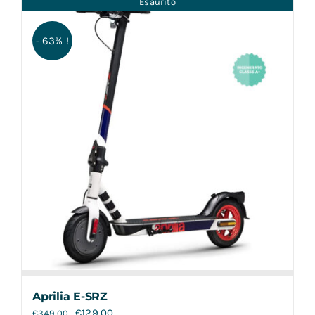
Esaurito
Contatti
- 63% !
Aprilia E-SRZ
€
129,00
€
349,00