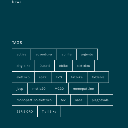
News
TAGS
active
adventurer
aprilia
argento
city bike
Ducati
ebike
elettrica
elettrico
eSR2
EVO
fatbike
foldable
jeep
metis20
MG20
monopattino
monopattino elettrico
MV
nasa
pieghevole
SERIE ORO
Trail Bike