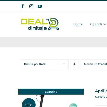
Salta
al
contenuto
Home
Prodotti
Ordina per
Data
Mostra
16 Prodot
Aprili
Esaurito
€
349,0
- 63% !