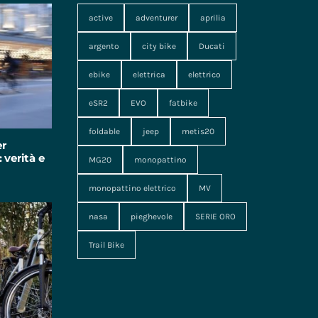
active
adventurer
aprilia
argento
city bike
Ducati
ebike
elettrica
elettrico
eSR2
EVO
fatbike
foldable
jeep
metis20
er
 verità e
MG20
monopattino
monopattino elettrico
MV
nasa
pieghevole
SERIE ORO
Trail Bike