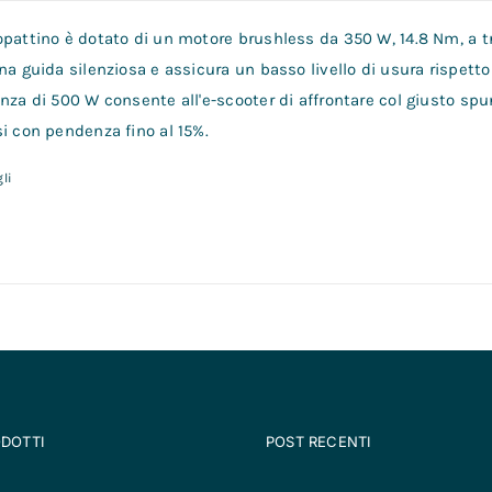
opattino è dotato di un motore brushless da 350 W, 14.8 Nm, a tr
na guida silenziosa e assicura un basso livello di usura rispetto 
nza di 500 W consente all'e-scooter di affrontare col giusto spu
i con pendenza fino al 15%.
li
ODOTTI
POST RECENTI