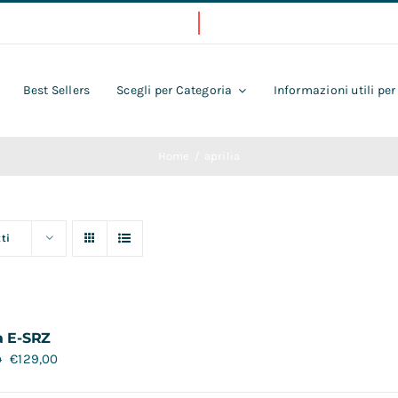
Best Sellers
Scegli per Categoria
Informazioni utili per
Home
aprilia
ti
a E-SRZ
€
129,00
0