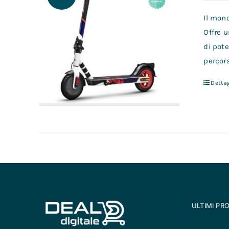
Il mon
Offre u
di pote
percors
Dettag
ULTIMI PR