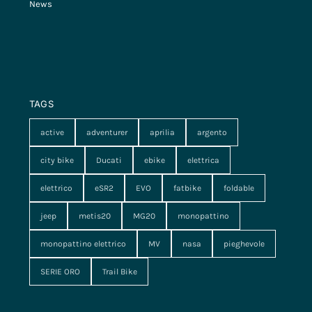
News
TAGS
active
adventurer
aprilia
argento
city bike
Ducati
ebike
elettrica
elettrico
eSR2
EVO
fatbike
foldable
jeep
metis20
MG20
monopattino
monopattino elettrico
MV
nasa
pieghevole
SERIE ORO
Trail Bike