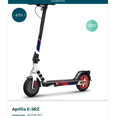
Esaurito
Contatti
- 63% !
Aprilia E-SRZ
€
129,00
€
349,00