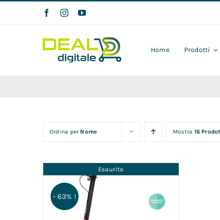
Salta
al
contenuto
Home
Prodotti
Ordina per
Nome
Mostra
16 Prodot
Esaurito
- 63% !