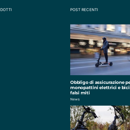
ODOTTI
POST RECENTI
Obbligo di assicurazione p
monopattini elettrici e bici:
falsi miti
News