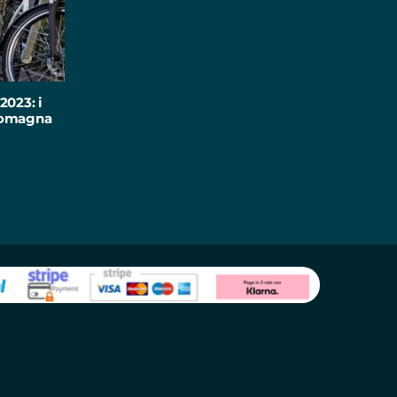
2023: i
-Romagna