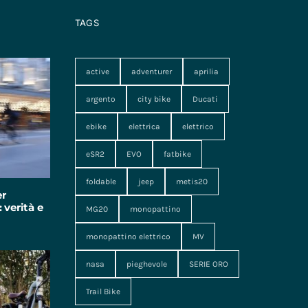
TAGS
active
adventurer
aprilia
argento
city bike
Ducati
ebike
elettrica
elettrico
eSR2
EVO
fatbike
foldable
jeep
metis20
er
 verità e
MG20
monopattino
monopattino elettrico
MV
nasa
pieghevole
SERIE ORO
Trail Bike