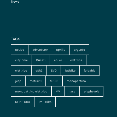
News
TAGS
active
adventurer
aprilia
argento
city bike
Ducati
ebike
elettrica
elettrico
eSR2
EVO
fatbike
foldable
jeep
metis20
MG20
monopattino
monopattino elettrico
MV
nasa
pieghevole
SERIE ORO
Trail Bike