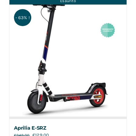
Esaurito
Contatti
- 63% !
Aprilia E-SRZ
€
129,00
€
349,00