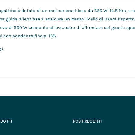
opattino è dotato di un motore brushless da 350 W, 14.8 Nm, a tr
na guida silenziosa e assicura un basso livello di usura rispetto 
nza di 500 W consente all'e-scooter di affrontare col giusto spu
i con pendenza fino al 15%.
li
ODOTTI
POST RECENTI