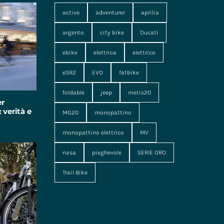
active
adventurer
aprilia
argento
city bike
Ducati
ebike
elettrica
elettrico
eSR2
EVO
fatbike
foldable
jeep
metis20
er
 verità e
MG20
monopattino
monopattino elettrico
MV
nasa
pieghevole
SERIE ORO
Trail Bike