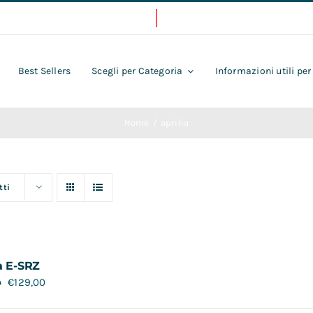
Best Sellers
Scegli per Categoria
Informazioni utili per
Home
aprilia
tti
a E-SRZ
€
129,00
0