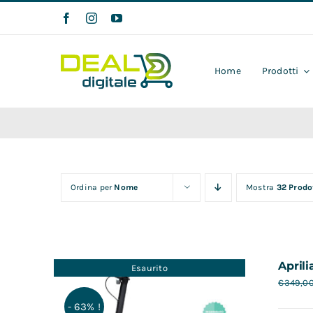
Salta
al
contenuto
Home
Prodotti
Ordina per
Nome
Mostra
32 Prodo
Aprili
Esaurito
€
349,0
- 63% !