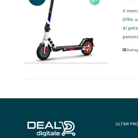
Il mon
Offre u
di pote
percors
Dettag
ULTIMI PR