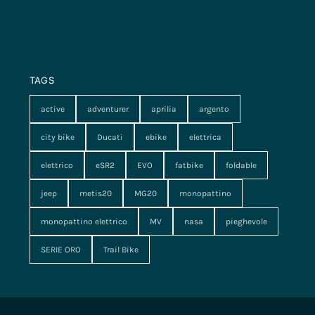
TAGS
active
adventurer
aprilia
argento
city bike
Ducati
ebike
elettrica
elettrico
eSR2
EVO
fatbike
foldable
jeep
metis20
MG20
monopattino
monopattino elettrico
MV
nasa
pieghevole
SERIE ORO
Trail Bike