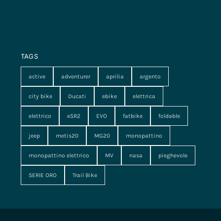
TAGS
active
adventurer
aprilia
argento
city bike
Ducati
ebike
elettrica
elettrico
eSR2
EVO
fatbike
foldable
jeep
metis20
MG20
monopattino
monopattino elettrico
MV
nasa
pieghevole
SERIE ORO
Trail Bike