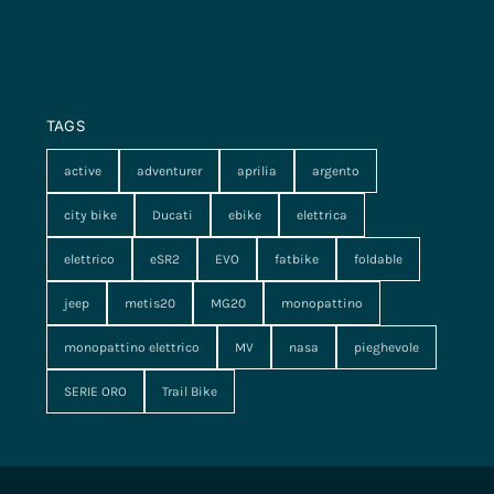
TAGS
active
adventurer
aprilia
argento
city bike
Ducati
ebike
elettrica
elettrico
eSR2
EVO
fatbike
foldable
jeep
metis20
MG20
monopattino
monopattino elettrico
MV
nasa
pieghevole
SERIE ORO
Trail Bike