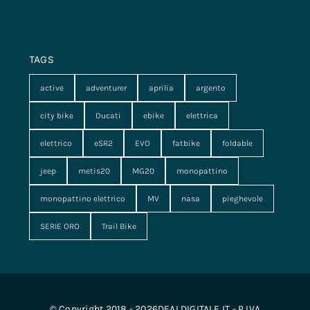
TAGS
active
adventurer
aprilia
argento
city bike
Ducati
ebike
elettrica
elettrico
eSR2
EVO
fatbike
foldable
jeep
metis20
MG20
monopattino
monopattino elettrico
MV
nasa
pieghevole
SERIE ORO
Trail Bike
© Copyright 2018 - 2026DEALDIGITALE.IT - P.IVA