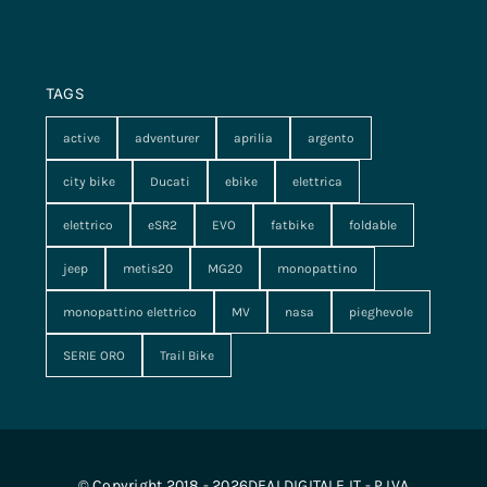
TAGS
active
adventurer
aprilia
argento
city bike
Ducati
ebike
elettrica
elettrico
eSR2
EVO
fatbike
foldable
jeep
metis20
MG20
monopattino
monopattino elettrico
MV
nasa
pieghevole
SERIE ORO
Trail Bike
© Copyright 2018 - 2026DEALDIGITALE.IT - P.IVA