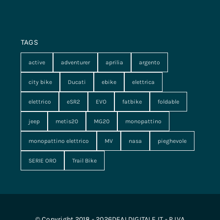
TAGS
active
adventurer
aprilia
argento
city bike
Ducati
ebike
elettrica
elettrico
eSR2
EVO
fatbike
foldable
jeep
metis20
MG20
monopattino
monopattino elettrico
MV
nasa
pieghevole
SERIE ORO
Trail Bike
© Copyright 2018 - 2026DEALDIGITALE.IT - P.IVA