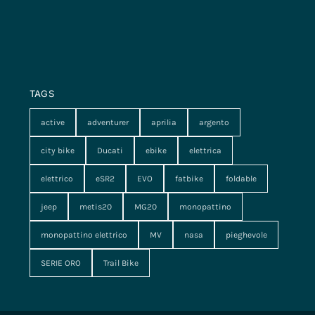
TAGS
active
adventurer
aprilia
argento
city bike
Ducati
ebike
elettrica
elettrico
eSR2
EVO
fatbike
foldable
jeep
metis20
MG20
monopattino
monopattino elettrico
MV
nasa
pieghevole
SERIE ORO
Trail Bike