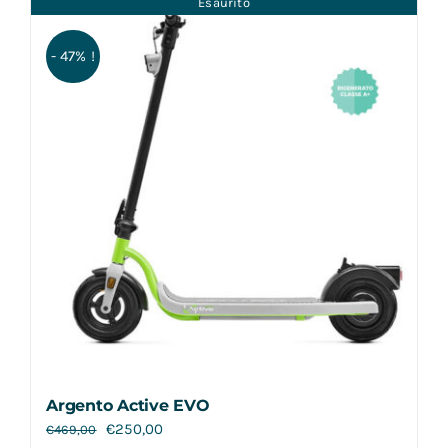
Esaurito
Contatti
- 47% !
Argento Active EVO
€
250,00
€
469,00