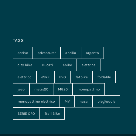
TAGS
active
adventurer
aprilia
argento
city bike
Ducati
ebike
elettrica
elettrico
eSR2
EVO
fatbike
foldable
jeep
metis20
MG20
monopattino
monopattino elettrico
MV
nasa
pieghevole
SERIE ORO
Trail Bike