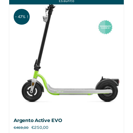
Esaurito
Contatti
- 47% !
Argento Active EVO
€
250,00
€
469,00