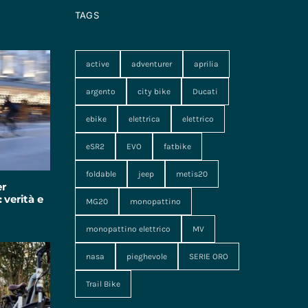
TAGS
active
adventurer
aprilia
argento
city bike
Ducati
ebike
elettrica
elettrico
eSR2
EVO
fatbike
foldable
jeep
metis20
er
 verità e
MG20
monopattino
monopattino elettrico
MV
nasa
pieghevole
SERIE ORO
Trail Bike