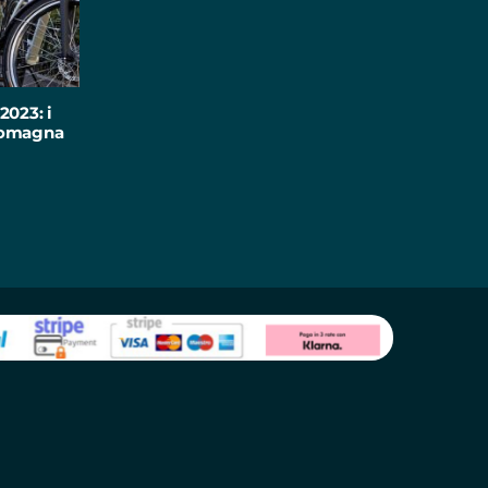
2023: i
-Romagna