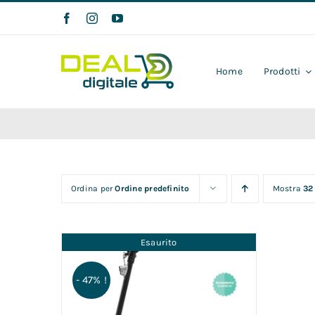
Salta
al
contenuto
Home
Prodotti
Ordina per
Ordine predefinito
Mostra
32
Esaurito
- 47% !