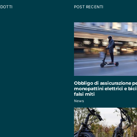
ODOTTI
POST RECENTI
Obbligo di assicurazione p
monopattini elettrici e bici:
falsi miti
News