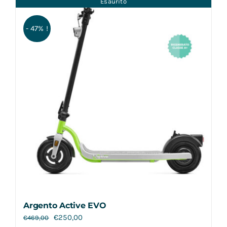
Esaurito
Contatti
- 47% !
Argento Active EVO
€
250,00
€
469,00