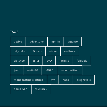
TAGS
active
adventurer
aprilia
argento
city bike
Ducati
ebike
elettrica
elettrico
eSR2
EVO
fatbike
foldable
jeep
metis20
MG20
monopattino
monopattino elettrico
MV
nasa
pieghevole
SERIE ORO
Trail Bike