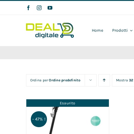
Salta
al
contenuto
Home
Prodotti
Ordina per
Ordine predefinito
Mostra
32
Esaurito
- 47% !