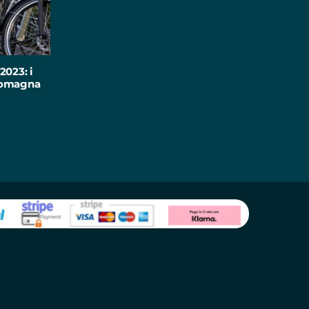
2023: i
-Romagna