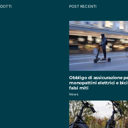
ODOTTI
POST RECENTI
Obbligo di assicurazione p
monopattini elettrici e bici:
falsi miti
News