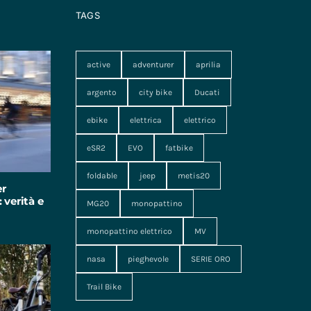
TAGS
active
adventurer
aprilia
argento
city bike
Ducati
ebike
elettrica
elettrico
eSR2
EVO
fatbike
foldable
jeep
metis20
er
 verità e
MG20
monopattino
monopattino elettrico
MV
nasa
pieghevole
SERIE ORO
Trail Bike