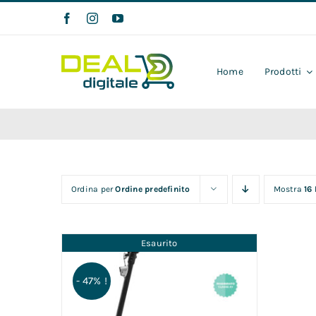
Salta
al
contenuto
Home
Prodotti
Ordina per
Ordine predefinito
Mostra
16
Esaurito
- 47% !