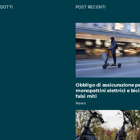
ODOTTI
POST RECENTI
Obbligo di assicurazione p
monopattini elettrici e bici:
falsi miti
News