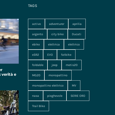
TAGS
active
adventurer
aprilia
argento
city bike
Ducati
ebike
elettrica
elettrico
eSR2
EVO
fatbike
foldable
jeep
metis20
er
 verità e
MG20
monopattino
monopattino elettrico
MV
nasa
pieghevole
SERIE ORO
Trail Bike