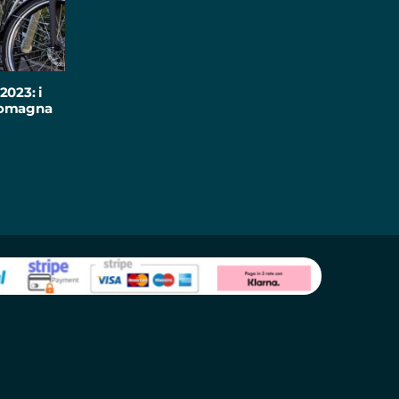
2023: i
-Romagna