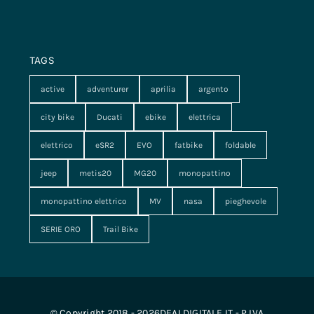
TAGS
active
adventurer
aprilia
argento
city bike
Ducati
ebike
elettrica
elettrico
eSR2
EVO
fatbike
foldable
jeep
metis20
MG20
monopattino
monopattino elettrico
MV
nasa
pieghevole
SERIE ORO
Trail Bike
© Copyright 2018 - 2026DEALDIGITALE.IT - P.IVA