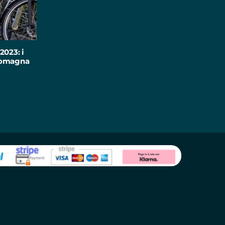
2023: i
-Romagna