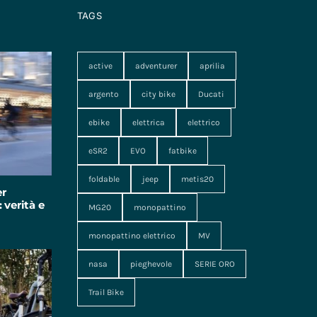
TAGS
active
adventurer
aprilia
argento
city bike
Ducati
ebike
elettrica
elettrico
eSR2
EVO
fatbike
foldable
jeep
metis20
er
 verità e
MG20
monopattino
monopattino elettrico
MV
nasa
pieghevole
SERIE ORO
Trail Bike