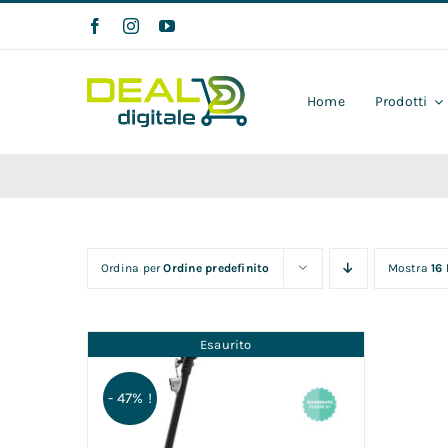
Salta
al
contenuto
Home
Prodotti
Ordina per
Ordine predefinito
Mostra
16
Esaurito
- 47% !