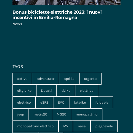
Bonus biciclette elettriche 2023: i nuovi
incentivi in Emilia-Romagna
News
TAGS
active
adventurer
aprilia
argento
city bike
Ducati
ebike
elettrica
elettrico
eSR2
EVO
fatbike
foldable
jeep
metis20
MG20
monopattino
monopattino elettrico
MV
nasa
pieghevole