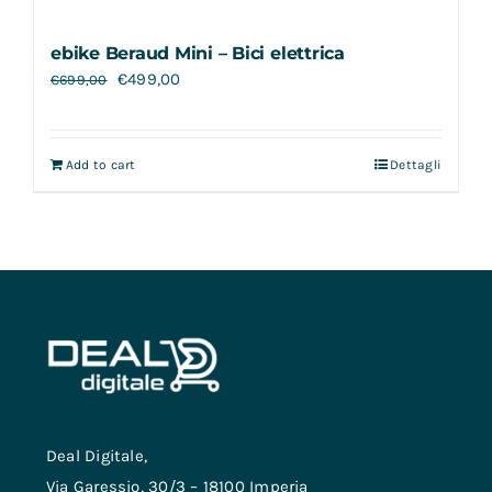
ebike Beraud Mini – Bici elettrica
€
499,00
€
699,00
Add to cart
Dettagli
Deal Digitale,
Via Garessio, 30/3 – 18100 Imperia