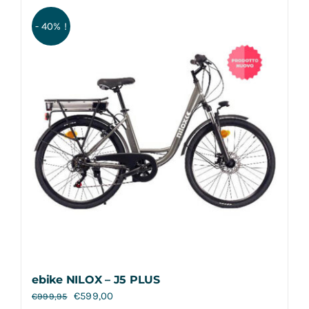
Contatti
- 40% !
ebike NILOX – J5 PLUS
€
599,00
€
999,95