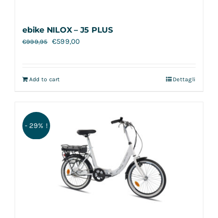
ebike NILOX – J5 PLUS
€
599,00
€
999,95
Add to cart
Dettagli
- 29% !