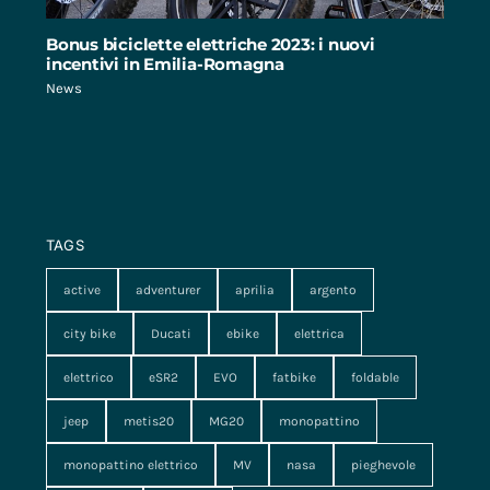
Bonus biciclette elettriche 2023: i nuovi
incentivi in Emilia-Romagna
News
TAGS
active
adventurer
aprilia
argento
city bike
Ducati
ebike
elettrica
elettrico
eSR2
EVO
fatbike
foldable
jeep
metis20
MG20
monopattino
monopattino elettrico
MV
nasa
pieghevole