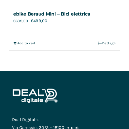
ebike Beraud Mini – Bici elettrica
€
499,00
€
699,00
Add to cart
Dettagli
Deal Digitale,
Via Garessio, 30/3 – 18100 Imperia