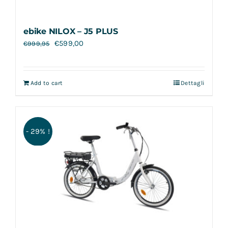
ebike NILOX – J5 PLUS
€
599,00
€
999,95
Add to cart
Dettagli
- 29% !