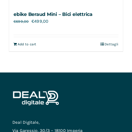
ebike Beraud Mini – Bici elettrica
€
499,00
€
699,00
Add to cart
Dettagli
Deal Digitale,
Via Garessio, 30/3 – 18100 Imperia