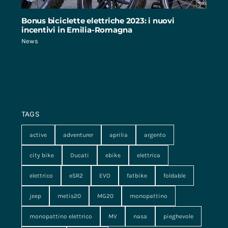
Bonus biciclette elettriche 2023: i nuovi
incentivi in Emilia-Romagna
News
TAGS
active
adventurer
aprilia
argento
city bike
Ducati
ebike
elettrica
elettrico
eSR2
EVO
fatbike
foldable
jeep
metis20
MG20
monopattino
monopattino elettrico
MV
nasa
pieghevole