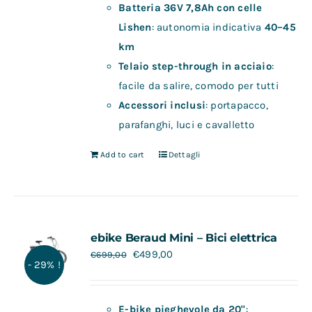
Batteria 36V 7,8Ah con celle
Lishen
: autonomia indicativa
40–45
km
Telaio step-through in acciaio
:
facile da salire, comodo per tutti
Accessori inclusi
: portapacco,
parafanghi, luci e cavalletto
Add to cart
Dettagli
ebike Beraud Mini – Bici elettrica
€
499,00
€
699,00
- 29% !
E-bike pieghevole da 20"
: