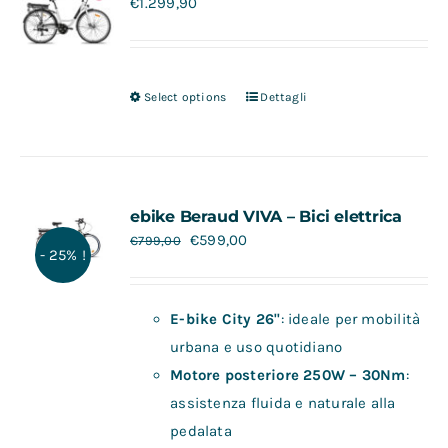
€
1.299,90
Select options
Dettagli
ebike Beraud VIVA – Bici elettrica
€
599,00
€
799,00
- 25% !
E-bike City 26"
: ideale per mobilità
urbana e uso quotidiano
Motore posteriore 250W – 30Nm
:
assistenza fluida e naturale alla
pedalata