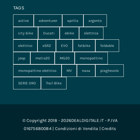
TAGS
active
adventurer
aprilia
argento
city bike
Ducati
ebike
elettrica
elettrico
eSR2
EVO
fatbike
foldable
jeep
metis20
MG20
monopattino
monopattino elettrico
MV
nasa
pieghevole
SERIE ORO
Trail Bike
© Copyright 2018 - 2026DEALDIGITALE.IT - P.IVA
01675680084 |
Condizioni di Vendita
|
Credits