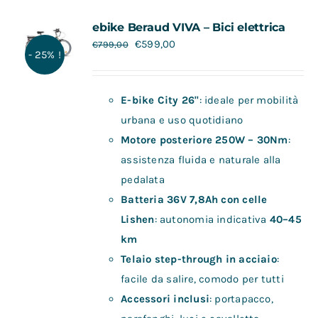
Contatti
ebike Beraud VIVA – Bici elettrica
€
599,00
€
799,00
- 25% !
E-bike City 26"
: ideale per mobilità
urbana e uso quotidiano
Motore posteriore 250W – 30Nm
:
assistenza fluida e naturale alla
pedalata
Batteria 36V 7,8Ah con celle
Lishen
: autonomia indicativa
40–45
km
Telaio step-through in acciaio
:
facile da salire, comodo per tutti
Accessori inclusi
: portapacco,