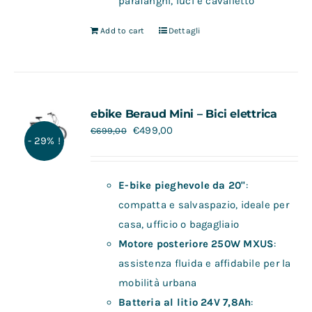
parafanghi, luci e cavalletto
Add to cart
Dettagli
ebike Beraud Mini – Bici elettrica
€
499,00
€
699,00
- 29% !
E-bike pieghevole da 20"
:
compatta e salvaspazio, ideale per
casa, ufficio o bagagliaio
Motore posteriore 250W MXUS
:
assistenza fluida e affidabile per la
mobilità urbana
Batteria al litio 24V 7,8Ah
: