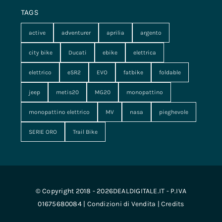
TAGS
active
adventurer
aprilia
argento
city bike
Ducati
ebike
elettrica
elettrico
eSR2
EVO
fatbike
foldable
jeep
metis20
MG20
monopattino
monopattino elettrico
MV
nasa
pieghevole
SERIE ORO
Trail Bike
© Copyright 2018 - 2026DEALDIGITALE.IT - P.IVA
01675680084 |
Condizioni di Vendita
|
Credits