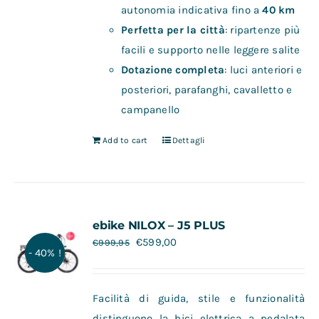
autonomia indicativa fino a
40 km
Perfetta per la città
: ripartenze più
facili e supporto nelle leggere salite
Dotazione completa
: luci anteriori e
posteriori, parafanghi, cavalletto e
campanello
Add to cart
Dettagli
ebike NILOX – J5 PLUS
€
599,00
€
999,95
- 40% !
Facilità di guida, stile e funzionalità
distinguono la bici elettrica a pedalata