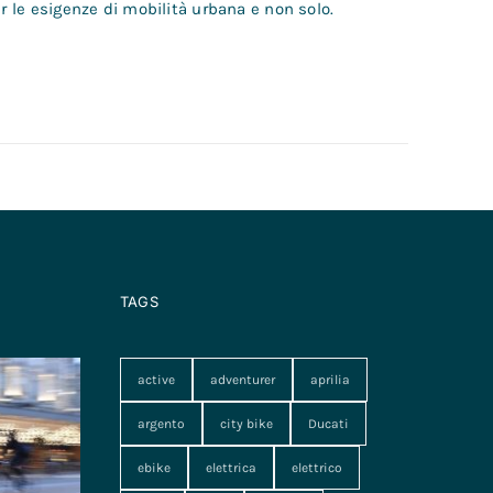
r le esigenze di mobilità urbana e non solo.
TAGS
active
adventurer
aprilia
argento
city bike
Ducati
ebike
elettrica
elettrico