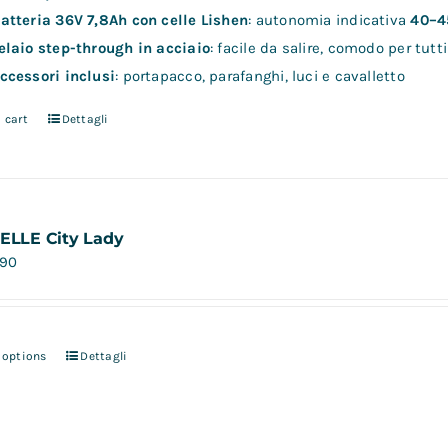
atteria 36V 7,8Ah con celle Lishen
: autonomia indicativa
40–4
elaio step-through in acciaio
: facile da salire, comodo per tutti
ccessori inclusi
: portapacco, parafanghi, luci e cavalletto
 cart
Dettagli
 ELLE City Lady
,90
 options
Dettagli