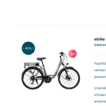
ebike
€
999,9
- 40% !
Facilit
removi
percors
Unendo 
situazi
anterio