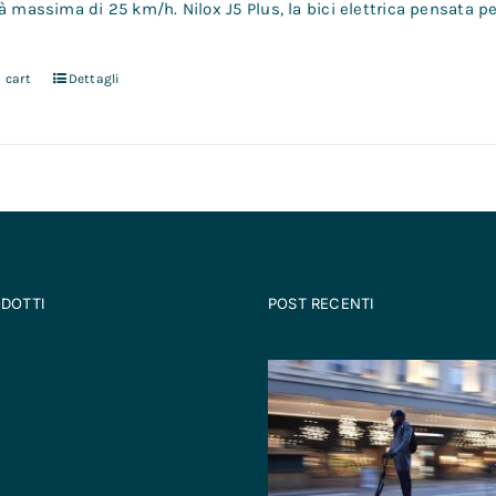
à massima di 25 km/h. Nilox J5 Plus, la bici elettrica pensata pe
 cart
Dettagli
ODOTTI
POST RECENTI