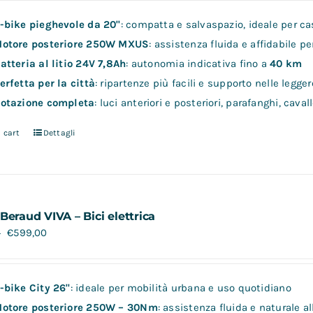
-bike pieghevole da 20"
: compatta e salvaspazio, ideale per cas
otore posteriore 250W MXUS
: assistenza fluida e affidabile p
atteria al litio 24V 7,8Ah
: autonomia indicativa fino a
40 km
erfetta per la città
: ripartenze più facili e supporto nelle legger
otazione completa
: luci anteriori e posteriori, parafanghi, cav
 cart
Dettagli
Beraud VIVA – Bici elettrica
€
599,00
0
-bike City 26"
: ideale per mobilità urbana e uso quotidiano
otore posteriore 250W – 30Nm
: assistenza fluida e naturale a