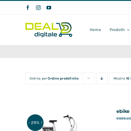
Salta
al
contenuto
Home
Prodotti
Ordina per
Ordine predefinito
Mostra
16
ebike 
€
699,0
- 29% !