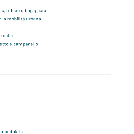
a, ufficio o bagagliaio
er la mobilità urbana
e salite
alletto e campanello
lla pedalata