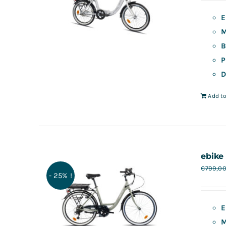
E
M
B
P
D
Add to
ebike 
€
799,0
- 25% !
E
M