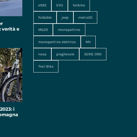
eSR2
EVO
fatbike
foldable
jeep
metis20
er
 verità e
MG20
monopattino
monopattino elettrico
MV
nasa
pieghevole
SERIE ORO
Trail Bike
2023: i
-Romagna