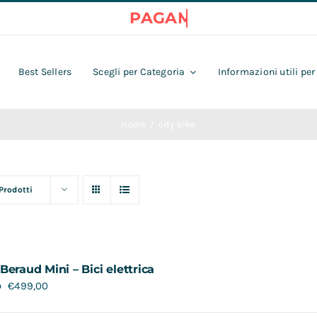
Best Sellers
Scegli per Categoria
Informazioni utili per
Home
city bike
 Prodotti
Beraud Mini – Bici elettrica
€
499,00
0