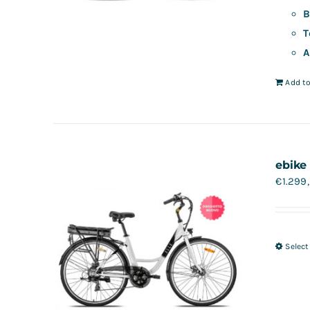
B
T
A
Add to
ebike
€
1.299
Select