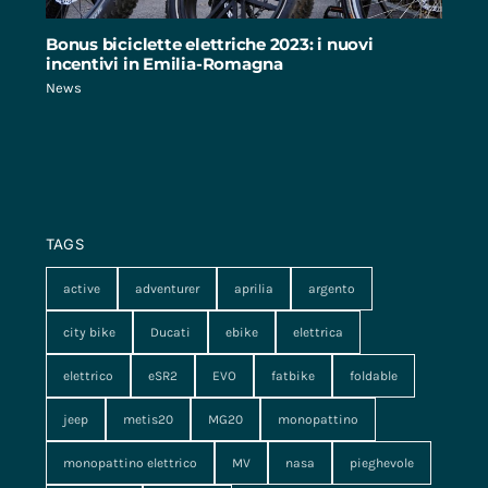
Bonus biciclette elettriche 2023: i nuovi
incentivi in Emilia-Romagna
News
TAGS
active
adventurer
aprilia
argento
city bike
Ducati
ebike
elettrica
elettrico
eSR2
EVO
fatbike
foldable
jeep
metis20
MG20
monopattino
monopattino elettrico
MV
nasa
pieghevole