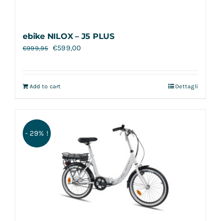
ebike NILOX – J5 PLUS
€
599,00
€
999,95
Add to cart
Dettagli
- 29% !