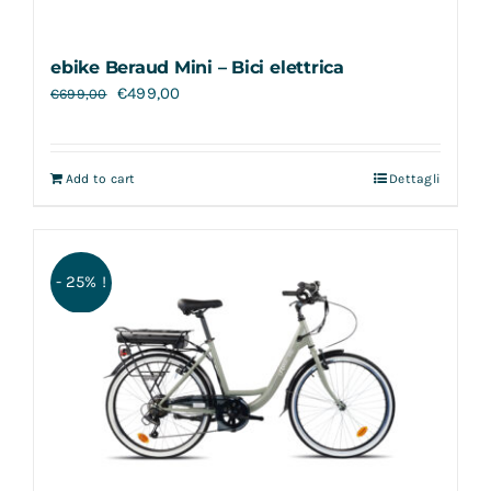
ebike Beraud Mini – Bici elettrica
€
499,00
€
699,00
Add to cart
Dettagli
- 25% !