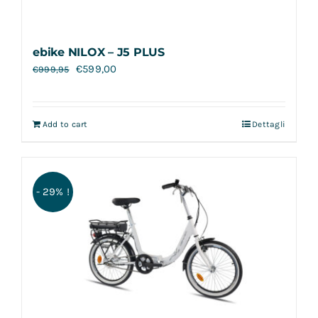
ebike NILOX – J5 PLUS
€
599,00
€
999,95
Add to cart
Dettagli
- 29% !