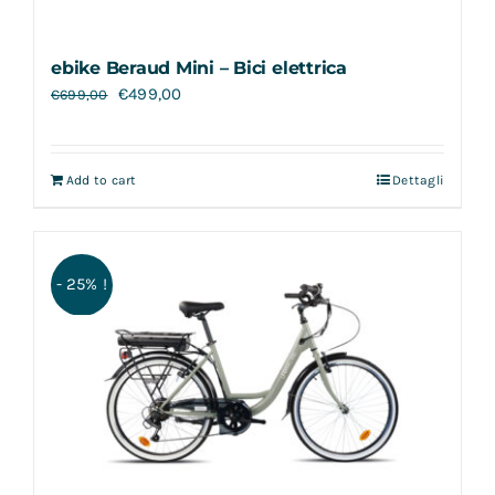
ebike Beraud Mini – Bici elettrica
€
499,00
€
699,00
Add to cart
Dettagli
- 25% !