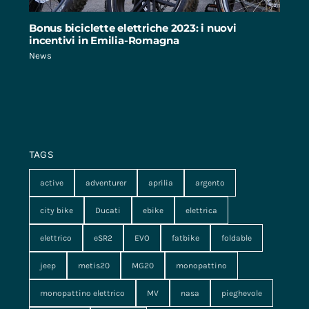
Bonus biciclette elettriche 2023: i nuovi
incentivi in Emilia-Romagna
News
TAGS
active
adventurer
aprilia
argento
city bike
Ducati
ebike
elettrica
elettrico
eSR2
EVO
fatbike
foldable
jeep
metis20
MG20
monopattino
monopattino elettrico
MV
nasa
pieghevole