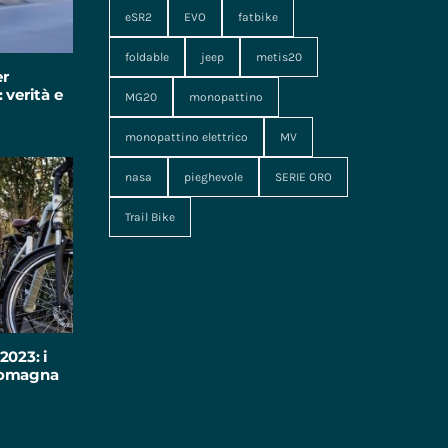
eSR2
EVO
fatbike
foldable
jeep
metis20
er
 verità e
MG20
monopattino
monopattino elettrico
MV
nasa
pieghevole
SERIE ORO
Trail Bike
2023: i
-Romagna