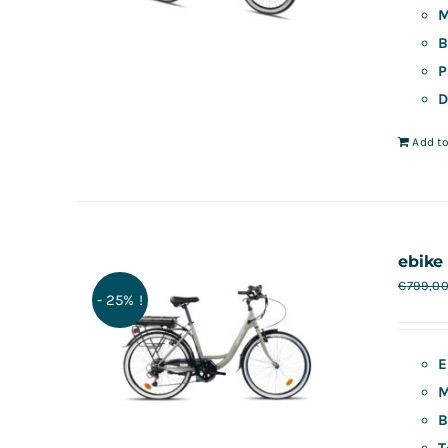
M
B
P
D
Add to
ebike 
€
799,0
- 25% !
E
M
B