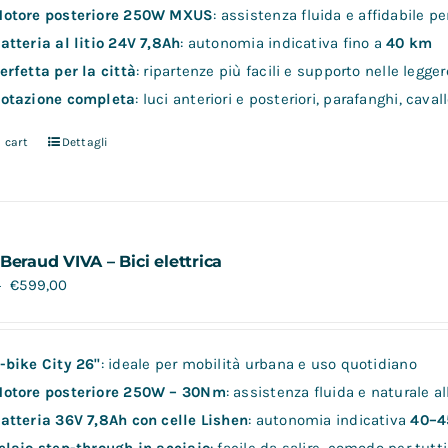
otore posteriore 250W MXUS
: assistenza fluida e affidabile p
atteria al litio 24V 7,8Ah
: autonomia indicativa fino a
40 km
erfetta per la città
: ripartenze più facili e supporto nelle legger
otazione completa
: luci anteriori e posteriori, parafanghi, cav
 cart
Dettagli
Beraud VIVA – Bici elettrica
€
599,00
0
-bike City 26"
: ideale per mobilità urbana e uso quotidiano
otore posteriore 250W – 30Nm
: assistenza fluida e naturale a
atteria 36V 7,8Ah con celle Lishen
: autonomia indicativa
40–4