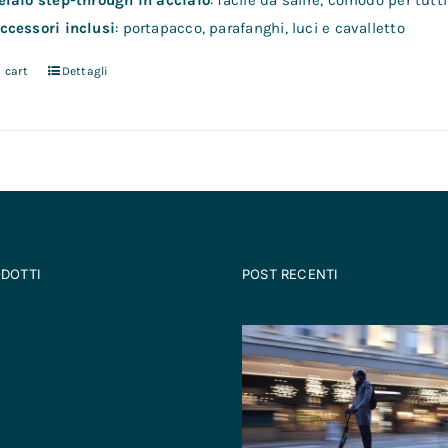
elaio step-through in acciaio
: facile da salire, comodo per tutti
ccessori inclusi
: portapacco, parafanghi, luci e cavalletto
 cart
Dettagli
ODOTTI
POST RECENTI