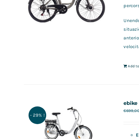
percors
Unendo 
situazi
anterio
velocit
Add to
ebike 
€
699,0
- 29% !
E