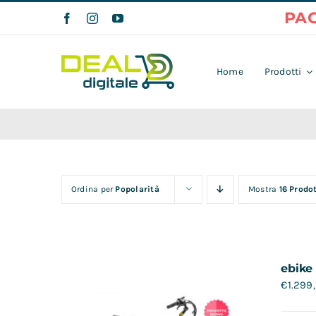
Salta
al
contenuto
Home
Prodotti
Ordina per
Popolarità
Mostra
16 Prodot
ebike
€
1.299