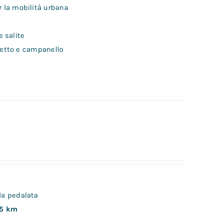
er la mobilità urbana
e salite
alletto e campanello
lla pedalata
5 km