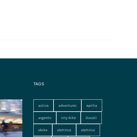
TAGS
active
adventurer
aprilia
argento
city bike
Ducati
ebike
elettrica
elettrico