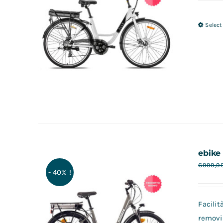
Select
ebike
€
999,9
- 40% !
Facilit
removi