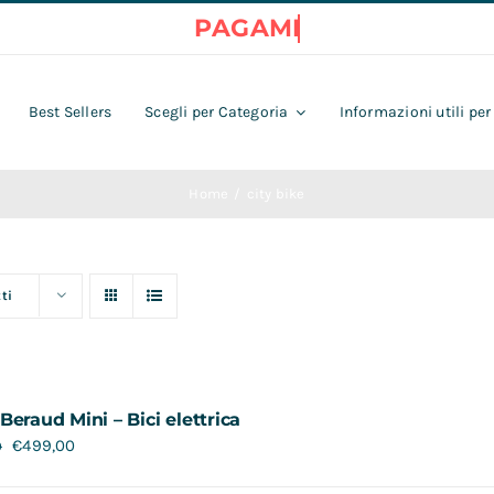
Best Sellers
Scegli per Categoria
Informazioni utili per
Home
city bike
ti
Beraud Mini – Bici elettrica
€
499,00
0