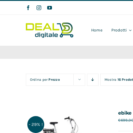
Salta
al
contenuto
Home
Prodotti
Ordina per
Prezzo
Mostra
16 Prodot
ebike 
€
699,0
- 29% !