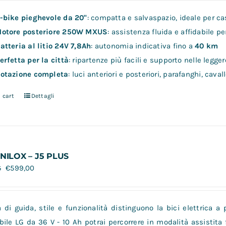
-bike pieghevole da 20"
: compatta e salvaspazio, ideale per cas
otore posteriore 250W MXUS
: assistenza fluida e affidabile p
atteria al litio 24V 7,8Ah
: autonomia indicativa fino a
40 km
erfetta per la città
: ripartenze più facili e supporto nelle legger
otazione completa
: luci anteriori e posteriori, parafanghi, cav
 cart
Dettagli
 NILOX – J5 PLUS
€
599,00
5
à di guida, stile e funzionalità distinguono la bici elettrica a 
bile LG da 36 V - 10 Ah potrai percorrere in modalità assistita