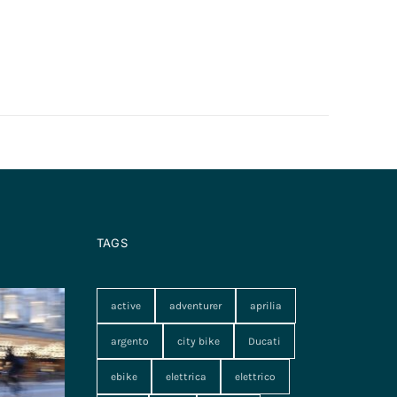
TAGS
active
adventurer
aprilia
argento
city bike
Ducati
ebike
elettrica
elettrico