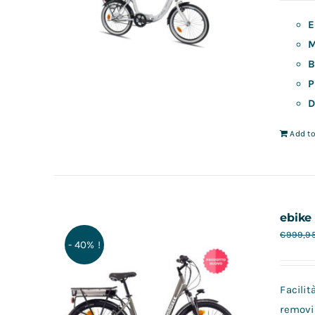
E
M
B
P
D
Add to
ebike
€
999,9
- 40% !
Facilit
removi