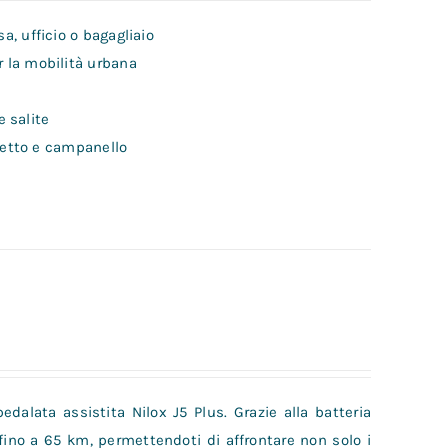
a, ufficio o bagagliaio
er la mobilità urbana
e salite
alletto e campanello
pedalata assistita Nilox J5 Plus. Grazie alla batteria
 fino a 65 km, permettendoti di affrontare non solo i