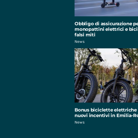
Obbligo di assicurazione p
monopattini elettrici e bici:
falsi miti
News
Bonus biciclette elettriche 
nuovi incentivi in Emilia
News