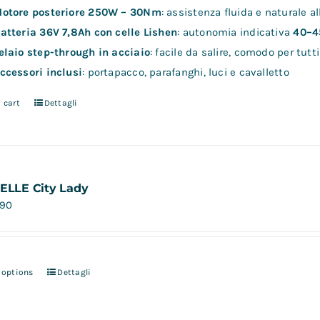
otore posteriore 250W – 30Nm
: assistenza fluida e naturale a
atteria 36V 7,8Ah con celle Lishen
: autonomia indicativa
40–4
elaio step-through in acciaio
: facile da salire, comodo per tutti
ccessori inclusi
: portapacco, parafanghi, luci e cavalletto
 cart
Dettagli
 ELLE City Lady
,90
 options
Dettagli