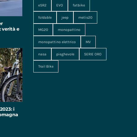
eSR2
EVO
fatbike
foldable
jeep
metis20
er
 verità e
MG20
monopattino
monopattino elettrico
MV
nasa
pieghevole
SERIE ORO
Trail Bike
2023: i
-Romagna