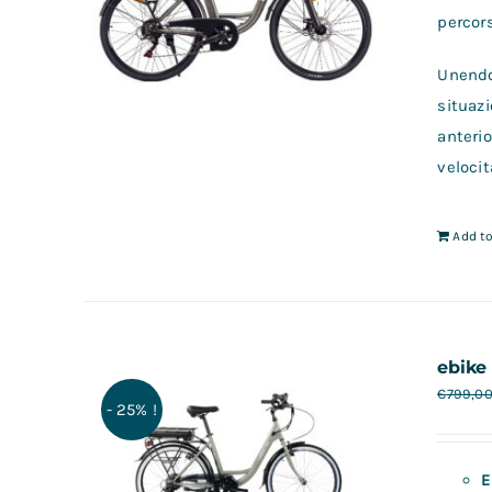
percors
Unendo 
situazi
anterio
velocit
Add to
ebike 
€
799,0
- 25% !
E