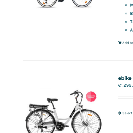
M
B
T
A
Add to
ebike
€
1.299
Select