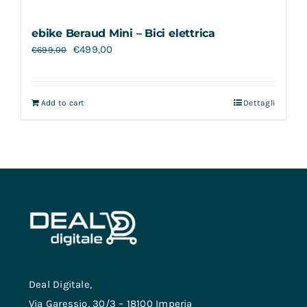
ebike Beraud Mini – Bici elettrica
€
499,00
€
699,00
Add to cart
Dettagli
Deal Digitale,
Via Garessio, 30/3 – 18100 Imperia