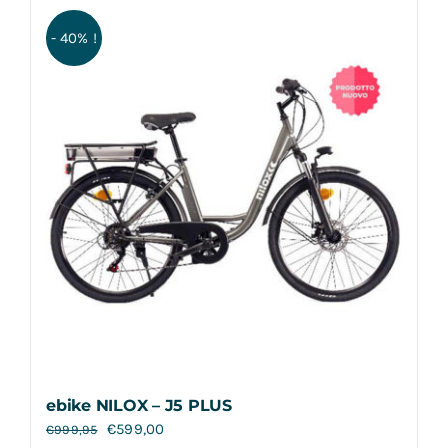
Contatti
- 40% !
ebike NILOX – J5 PLUS
€
599,00
€
999,95