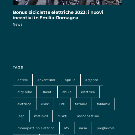
Bonus biciclette elettriche 2023: i nuovi
incentivi in Emilia-Romagna
News
TAGS
active
adventurer
aprilia
argento
city bike
Ducati
ebike
elettrica
elettrico
eSR2
EVO
fatbike
foldable
jeep
metis20
MG20
monopattino
monopattino elettrico
MV
nasa
pieghevole