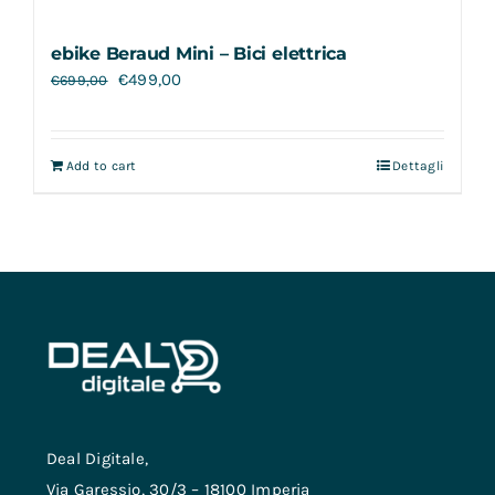
ebike Beraud Mini – Bici elettrica
€
499,00
€
699,00
Add to cart
Dettagli
Deal Digitale,
Via Garessio, 30/3 – 18100 Imperia