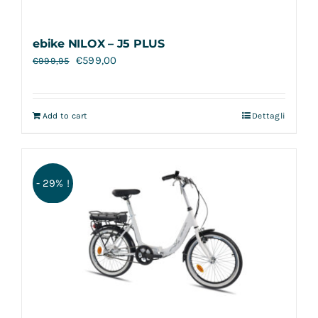
ebike NILOX – J5 PLUS
€
599,00
€
999,95
Add to cart
Dettagli
- 29% !