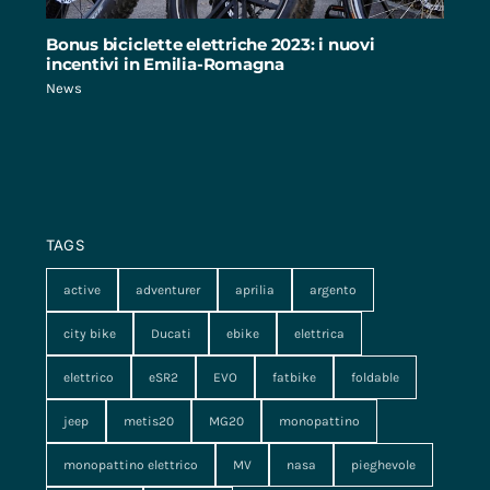
Bonus biciclette elettriche 2023: i nuovi
incentivi in Emilia-Romagna
News
TAGS
active
adventurer
aprilia
argento
city bike
Ducati
ebike
elettrica
elettrico
eSR2
EVO
fatbike
foldable
jeep
metis20
MG20
monopattino
monopattino elettrico
MV
nasa
pieghevole