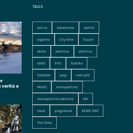
TAGS
active
adventurer
aprilia
argento
city bike
Ducati
ebike
elettrica
elettrico
eSR2
EVO
fatbike
foldable
jeep
metis20
er
 verità e
MG20
monopattino
monopattino elettrico
MV
nasa
pieghevole
SERIE ORO
Trail Bike