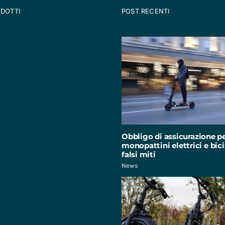
ODOTTI
POST RECENTI
Obbligo di assicurazione p
monopattini elettrici e bici:
falsi miti
News