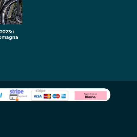
2023: i
-Romagna