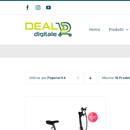
Salta
al
contenuto
Home
Prodotti
Ordina per
Popolarità
Mostra
16 Prodot