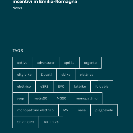
incentivi in Emilia-Romagna
News
TAGS
active
adventurer
aprilia
argento
city bike
Ducati
ebike
elettrica
elettrico
eSR2
EVO
fatbike
foldable
jeep
metis20
MG20
monopattino
monopattino elettrico
MV
nasa
pieghevole
SERIE ORO
Trail Bike