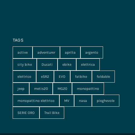
TAGS
active
adventurer
aprilia
argento
city bike
Ducati
ebike
elettrica
elettrico
eSR2
EVO
fatbike
foldable
jeep
metis20
MG20
monopattino
monopattino elettrico
MV
nasa
pieghevole
SERIE ORO
Trail Bike