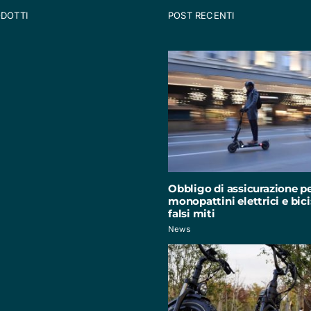
ODOTTI
POST RECENTI
Obbligo di assicurazione p
monopattini elettrici e bici:
falsi miti
News