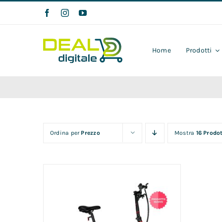
Salta
al
contenuto
Home
Prodotti
Ordina per
Prezzo
Mostra
16 Prodot