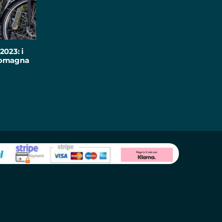
2023: i
-Romagna