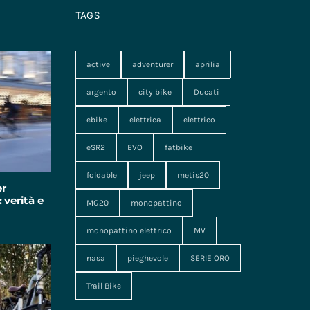
TAGS
active
adventurer
aprilia
argento
city bike
Ducati
ebike
elettrica
elettrico
eSR2
EVO
fatbike
foldable
jeep
metis20
er
 verità e
MG20
monopattino
monopattino elettrico
MV
nasa
pieghevole
SERIE ORO
Trail Bike