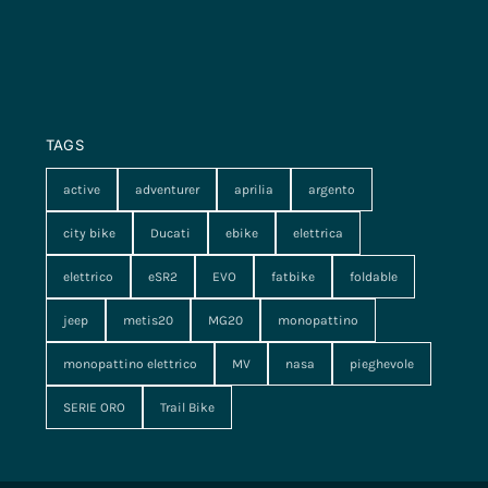
TAGS
active
adventurer
aprilia
argento
city bike
Ducati
ebike
elettrica
elettrico
eSR2
EVO
fatbike
foldable
jeep
metis20
MG20
monopattino
monopattino elettrico
MV
nasa
pieghevole
SERIE ORO
Trail Bike