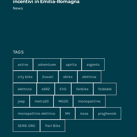
incentivi in Emilia-Romagna
News
TAGS
active
adventurer
aprilia
argento
city bike
Ducati
ebike
elettrica
elettrico
eSR2
EVO
fatbike
foldable
jeep
metis20
MG20
monopattino
monopattino elettrico
MV
nasa
pieghevole
SERIE ORO
Trail Bike