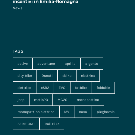
incentivi in Emilia-Romagna
News
TAGS
active
adventurer
aprilia
argento
city bike
Ducati
ebike
elettrica
elettrico
eSR2
EVO
fatbike
foldable
jeep
metis20
MG20
monopattino
monopattino elettrico
MV
nasa
pieghevole
SERIE ORO
Trail Bike