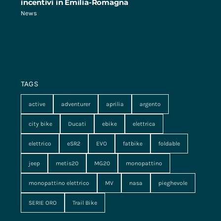
incentivi in Emilia-Romagna
News
TAGS
active
adventurer
aprilia
argento
city bike
Ducati
ebike
elettrica
elettrico
eSR2
EVO
fatbike
foldable
jeep
metis20
MG20
monopattino
monopattino elettrico
MV
nasa
pieghevole
SERIE ORO
Trail Bike