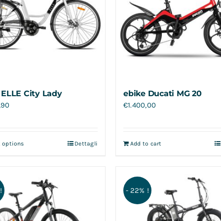
 ELLE City Lady
ebike Ducati MG 20
,90
€
1.400,00
t options
Dettagli
Add to cart
!
- 22% !