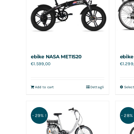
ebike NASA METIS20
ebike
€
1.599,00
€
1.299
Add to cart
Dettagli
Selec
- 29% !
- 28% 