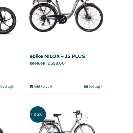
ebike NILOX – J5 PLUS
€
599,00
€
999,95
Dettagli
Add to cart
Dettagli
- 25% !