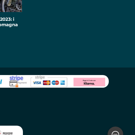
2023: i
-Romagna