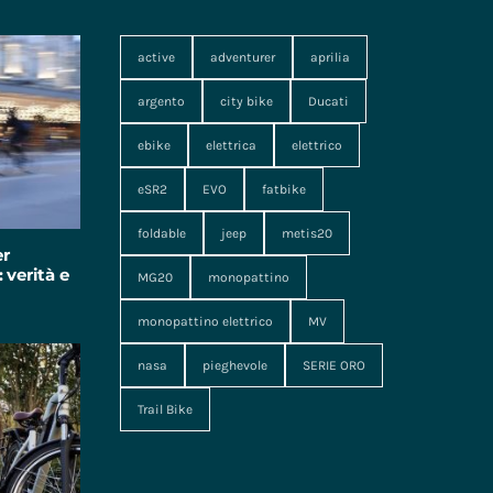
active
adventurer
aprilia
argento
city bike
Ducati
ebike
elettrica
elettrico
eSR2
EVO
fatbike
foldable
jeep
metis20
er
 verità e
MG20
monopattino
monopattino elettrico
MV
nasa
pieghevole
SERIE ORO
Trail Bike