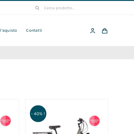
Cerca
per:
 l’aquisto
Contatti
- 40% !