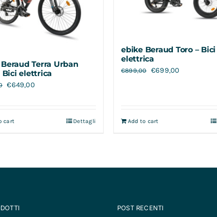
ebike Beraud Toro – Bici
elettrica
 Beraud Terra Urban
€
699,00
€
899,00
– Bici elettrica
€
649,00
0
o cart
Dettagli
Add to cart
ODOTTI
POST RECENTI