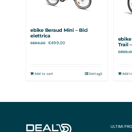
ebike Beraud Mini – Bici
elettrica
ebike
€
499,00
€
699,00
Trail 
€
899,0
Add to cart
Dettagli
Add t
ULTIMI PR