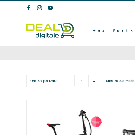
Salta
al
contenuto
Home
Prodotti
Ordina per
Data
Mostra
32 Prodo