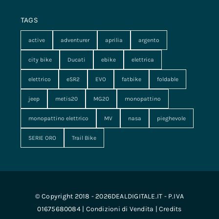
TAGS
active
adventurer
aprilia
argento
city bike
Ducati
ebike
elettrica
elettrico
eSR2
EVO
fatbike
foldable
jeep
metis20
MG20
monopattino
monopattino elettrico
MV
nasa
pieghevole
SERIE ORO
Trail Bike
© Copyright 2018 - 2026DEALDIGITALE.IT - P.IVA
01675680084 |
Condizioni di Vendita
|
Credits