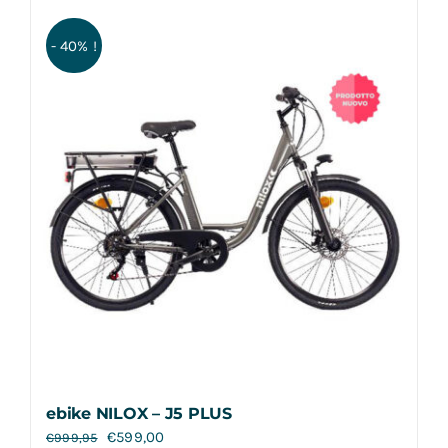
- 40% !
ebike NILOX – J5 PLUS
€
599,00
€
999,95