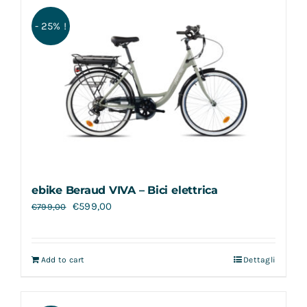
Contatti
- 25% !
ebike Beraud VIVA – Bici elettrica
€
599,00
€
799,00
Add to cart
Dettagli